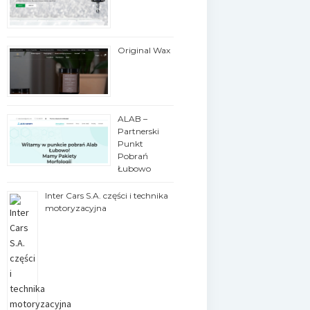
Original Wax
ALAB –
Partnerski
Punkt
Pobrań
Łubowo
Inter Cars S.A. części i technika
motoryzacyjna