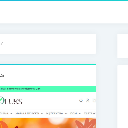
a”
ks