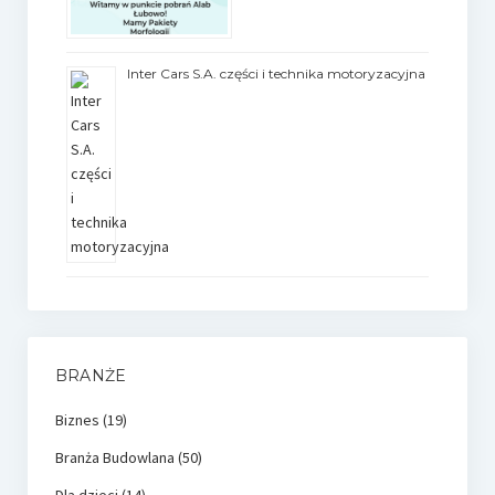
Inter Cars S.A. części i technika motoryzacyjna
BRANŻE
Biznes
(19)
Branża Budowlana
(50)
Dla dzieci
(14)