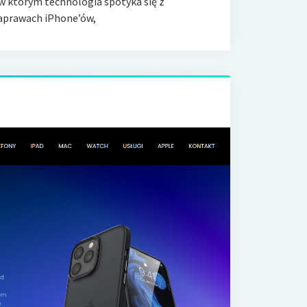
w którym technologia spotyka się z
 naprawach iPhone’ów,