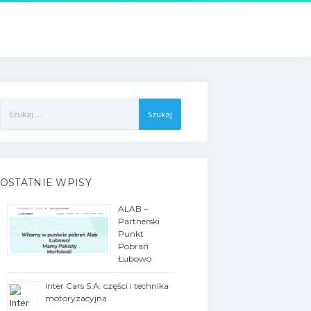
Szukaj:
OSTATNIE WPISY
ALAB –
Partnerski
Punkt
Pobrań
Łubowo
Inter Cars S.A. części i technika
motoryzacyjna