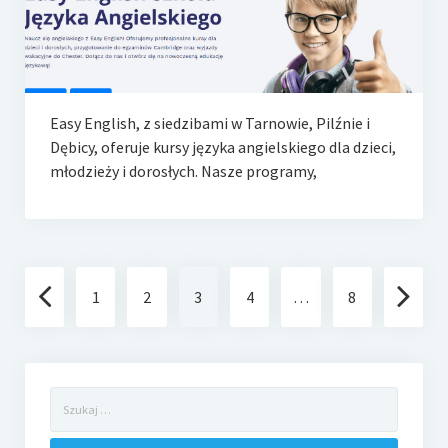
Easy English, z siedzibami w Tarnowie, Pilźnie i
Dębicy, oferuje kursy języka angielskiego dla dzieci,
młodzieży i dorosłych. Nasze programy,
Nawigacja
1
2
3
4
…
8
po
wpisach
Szukaj: