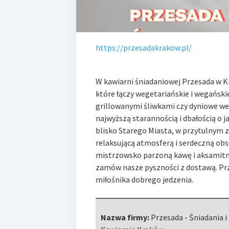
https://przesadakrakow.pl/
W kawiarni śniadaniowej Przesada w K
które łączy wegetariańskie i wegańskie
grillowanymi śliwkami czy dyniowe we
najwyższą starannością i dbałością o j
blisko Starego Miasta, w przytulnym 
relaksującą atmosferą i serdeczną ob
mistrzowsko parzoną kawę i aksamitną
zamów nasze pyszności z dostawą. Prz
miłośnika dobrego jedzenia.
Nazwa firmy:
Przesada - Śniadania i