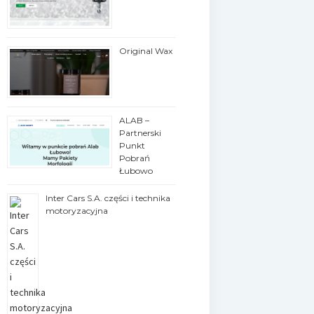
Original Wax
ALAB –
Partnerski
Punkt
Pobrań
Łubowo
Inter Cars S.A. części i technika
motoryzacyjna