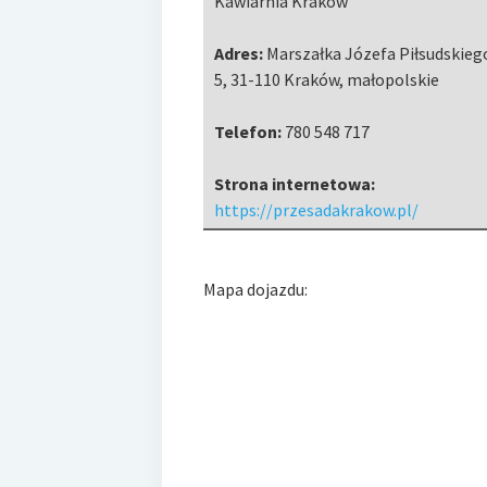
Kawiarnia Kraków
Adres:
Marszałka Józefa Piłsudskieg
5
,
31-110 Kraków
,
małopolskie
Telefon:
780 548 717
Strona internetowa:
https://przesadakrakow.pl/
Mapa dojazdu: