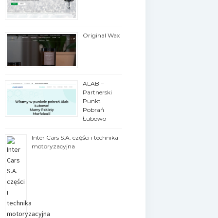
Original Wax
ALAB –
Partnerski
Punkt
Pobrań
Łubowo
Inter Cars S.A. części i technika
motoryzacyjna