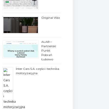
Original Wax
ALAB –
Partnerski
Punkt
Pobrań
Łubowo
Inter Cars S.A. części i technika
motoryzacyjna