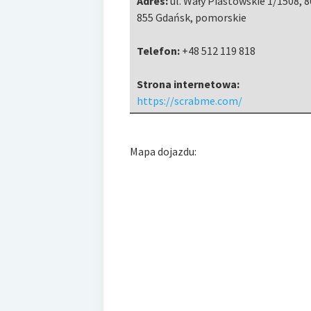
Adres:
ul. Wały Piastowskie 1/1508
,
8
855 Gdańsk
,
pomorskie
Telefon:
+48 512 119 818
Strona internetowa:
https://scrabme.com/
Mapa dojazdu: