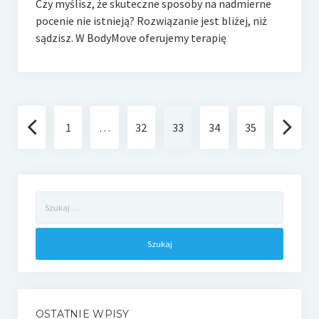
Czy myślisz, że skuteczne sposoby na nadmierne
pocenie nie istnieją? Rozwiązanie jest bliżej, niż
sądzisz. W BodyMove oferujemy terapię
Nawigacja
1
…
32
33
34
35
po
wpisach
Szukaj:
OSTATNIE WPISY