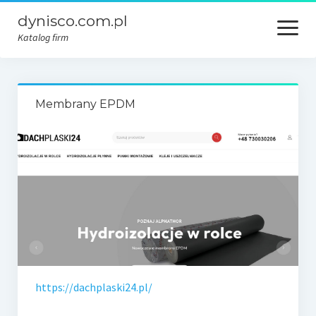
dynisco.com.pl
open
menu
Katalog firm
Membrany EPDM
https://dachplaski24.pl/