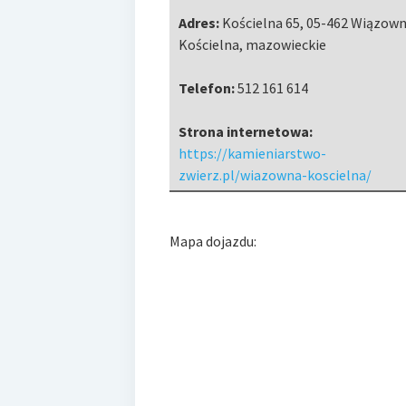
Adres:
Kościelna 65
,
05-462 Wiązow
Kościelna
,
mazowieckie
Telefon:
512 161 614
Strona internetowa:
https://kamieniarstwo-
zwierz.pl/wiazowna-koscielna/
Mapa dojazdu: