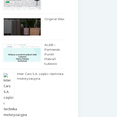
Original Wax
ALAB –
Partnerski
Punkt
Pobrań
Łubowo
Inter Cars S.A. części i technika
motoryzacyjna