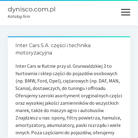
dynisco.com.pl
open
menu
Katalog firm
Inter Cars S.A. części i technika
motoryzacyjna
Inter Cars w Kutnie przy ul. Grunwaldzkiej 3 to
hurtownia i sklep części do pojazdów osobowych
(np. BMW, Ford, Opel),
ciężarowych (np. DAF, MAN,
Scania), dostawczych, do tuningu i offroadu.
Oferujemy szeroki asortyment oryginalnych części
oraz wysokiej jakości zamienników do wszystkich
marek, także do maszyn agro i autobusów.
Znajdziesz u nas: opony, filtry powietrza, hamulce,
amortyzatory, akumulatory, paski rozrządu i wiele
innych. Poza częściami do pojazdów, oferujemy