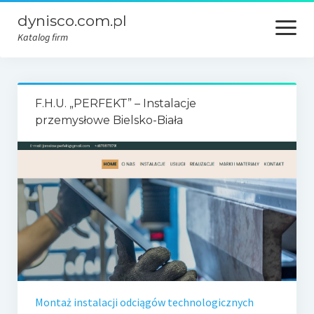
dynisco.com.pl
open
menu
Katalog firm
F.H.U. „PERFEKT” – Instalacje
przemysłowe Bielsko-Biała
Montaż instalacji odciągów technologicznych