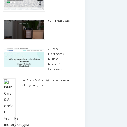
Original Wax
ALAB –
Partnerski
Punkt
Pobrań
Łubowo
Inter Cars S.A. części i technika
motoryzacyjna