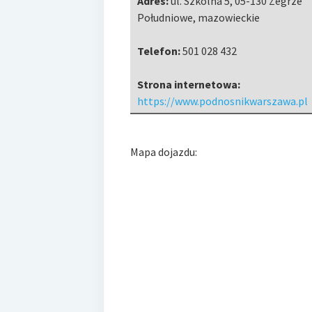
Adres:
ul. Szkolna 5
,
05-130 Zegrze
Południowe
,
mazowieckie
Telefon:
501 028 432
Strona internetowa:
https://www.podnosnikwarszawa.pl
Mapa dojazdu: